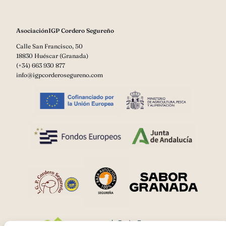
AsociaciónIGP Cordero Segureño
Calle San Francisco, 50
18830 Huéscar (Granada)
(+34) 663 930 877
info@igpcorderosegureno.com