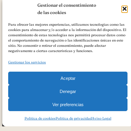
Gestionar el consentimiento
de las cookies
Para ofrecer las mejores experiencias, utilizamos tecnologías como las
cookies para almacenar y/o acceder a la información del dispositivo. El
AsociaciónIGP Cordero Segureño
ha recibido una ayuda de la
consentimiento de estas tecnologías nos permitirá procesar datos como
Unión Europea con cargo al
«Cooperación para la promoción de los
el comportamiento de navegación o las identificaciones únicas en este
productos agrícolas y alimenticios en regímenes de calidad
sitio. No consentir o retirar el consentimiento, puede afectar
(Intervención 7132)»
Ayudas FEADER , Andalucía 2023-2027 para
negativamente a ciertas características y funciones.
ACCIONES PROMOCIONALES PARA LA AYUDA A LA
PROMOCIÓN DEL MERCADO INTERIOR DE PRODUCTOS
Gestionar los servicios
AGROALIMENTARIOS AMPARADOS POR UN REGIMEN DE
CALIDAD AL ÓRGANO DE GESTIÓN DE LA INDICACIÓN
GEOGRÁFICA PROTEGIDA CORDERO SEGUREÑO
Aceptar
Denegar
Ver preferencias
Copyright 2023
Política De Privacidad
Aviso Legal
Política De Cookies
Política de cookies
Política de privacidad
Aviso Legal