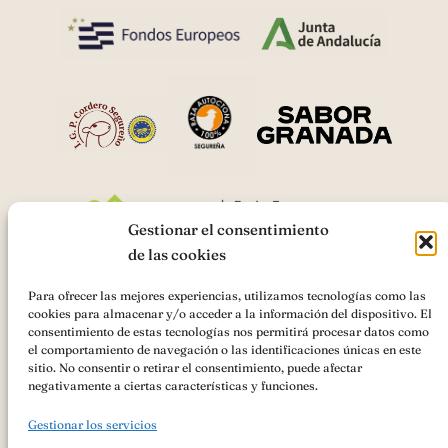
Gestionar el consentimiento
de las cookies
Para ofrecer las mejores experiencias, utilizamos tecnologías como las
cookies para almacenar y/o acceder a la información del dispositivo. El
AsociaciónIGP Cordero Segureño
ha recibido una ayuda de la
consentimiento de estas tecnologías nos permitirá procesar datos como
Unión Europea con cargo al
«Cooperación para la promoción de los
el comportamiento de navegación o las identificaciones únicas en este
productos agrícolas y alimenticios en regímenes de calidad
sitio. No consentir o retirar el consentimiento, puede afectar
(Intervención 7132)»
Ayudas FEADER , Andalucía 2023-2027 para
negativamente a ciertas características y funciones.
ACCIONES PROMOCIONALES PARA LA AYUDA A LA
PROMOCIÓN DEL MERCADO INTERIOR DE PRODUCTOS
Gestionar los servicios
AGROALIMENTARIOS AMPARADOS POR UN REGIMEN DE