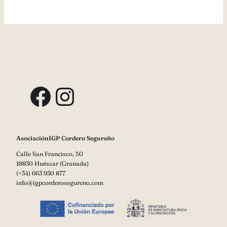
Facebook
Instagram
AsociaciónIGP Cordero Segureño
Calle San Francisco, 50
18830 Huéscar (Granada)
(+34) 663 930 877
info@igpcorderosegureno.com