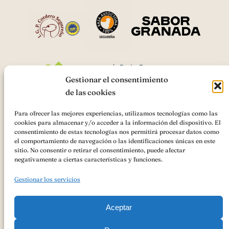
Gestionar el consentimiento
de las cookies
Para ofrecer las mejores experiencias, utilizamos tecnologías como las
cookies para almacenar y/o acceder a la información del dispositivo. El
AsociaciónIGP Cordero Segureño
ha recibido una ayuda de la
consentimiento de estas tecnologías nos permitirá procesar datos como
Unión Europea con cargo al
«Cooperación para la promoción de los
el comportamiento de navegación o las identificaciones únicas en este
productos agrícolas y alimenticios en regímenes de calidad
sitio. No consentir o retirar el consentimiento, puede afectar
(Intervención 7132)»
Ayudas FEADER , Andalucía 2023-2027 para
negativamente a ciertas características y funciones.
ACCIONES PROMOCIONALES PARA LA AYUDA A LA
PROMOCIÓN DEL MERCADO INTERIOR DE PRODUCTOS
Gestionar los servicios
AGROALIMENTARIOS AMPARADOS POR UN REGIMEN DE
CALIDAD AL ÓRGANO DE GESTIÓN DE LA INDICACIÓN
GEOGRÁFICA PROTEGIDA CORDERO SEGUREÑO
Aceptar