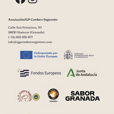
AsociaciónIGP Cordero Segureño
Calle San Francisco, 50
18830 Huéscar (Granada)
(+34) 663 930 877
info@igpcorderosegureno.com