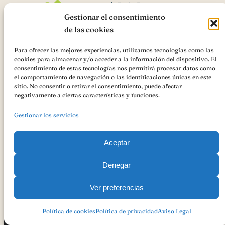
Gestionar el consentimiento
de las cookies
Para ofrecer las mejores experiencias, utilizamos tecnologías como las
cookies para almacenar y/o acceder a la información del dispositivo. El
AsociaciónIGP Cordero Segureño
ha recibido una ayuda de la
consentimiento de estas tecnologías nos permitirá procesar datos como
Unión Europea con cargo al
«Cooperación para la promoción de los
el comportamiento de navegación o las identificaciones únicas en este
productos agrícolas y alimenticios en regímenes de calidad
sitio. No consentir o retirar el consentimiento, puede afectar
(Intervención 7132)»
Ayudas FEADER , Andalucía 2023-2027 para
negativamente a ciertas características y funciones.
ACCIONES PROMOCIONALES PARA LA AYUDA A LA
PROMOCIÓN DEL MERCADO INTERIOR DE PRODUCTOS
Gestionar los servicios
AGROALIMENTARIOS AMPARADOS POR UN REGIMEN DE
CALIDAD AL ÓRGANO DE GESTIÓN DE LA INDICACIÓN
GEOGRÁFICA PROTEGIDA CORDERO SEGUREÑO
Aceptar
Denegar
Ver preferencias
Copyright 2023
Política De Privacidad
Aviso Legal
Política De Cookies
Política de cookies
Política de privacidad
Aviso Legal